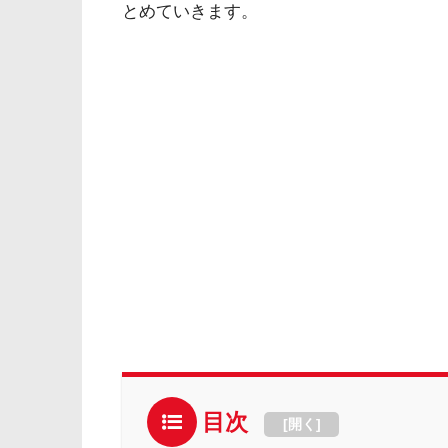
とめていきます。
目次
[
開く
]