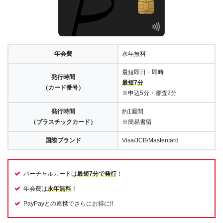
年会費
永年無料
最短即日・即時
発行時間
最短7分
（カード番号）
※申込5分・審査2分
発行時間
約1週間
（プラスチックカード）
※簡易書留
国際ブランド
Visa/JCB/Mastercard
バーチャルカードは
最短7分で発行
！
年会費は
永年無料
！
PayPayとの連携でさらにお得に!!