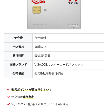
年会費
永年無料
申込資格
18歳以上
発行時間
最短3営業日
国際ブランド
VISA,JCB,マスターカード,アメックス
付帯機能
楽天Edy,海外旅行保険
楽天ポイントが貯まりやすい
！
年会費は
永年無料
！
5と0のつく日は楽天市場でポイント4倍還元！