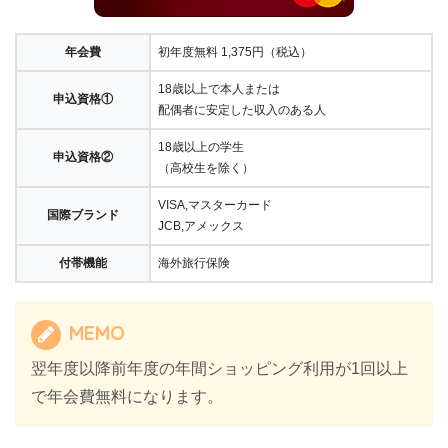
年会費
初年度無料 1,375円（税込）
18歳以上で本人または
申込資格①
配偶者に安定した収入のある人
18歳以上の学生
申込資格②
（高校生を除く）
VISA,マスターカード
国際ブランド
JCB,アメックス
付帯機能
海外旅行保険
MEMO
翌年度以降前年度の年間ショッピング利用が1回以上
で年会費無料になります。