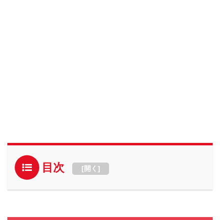
目次
[
開く
]