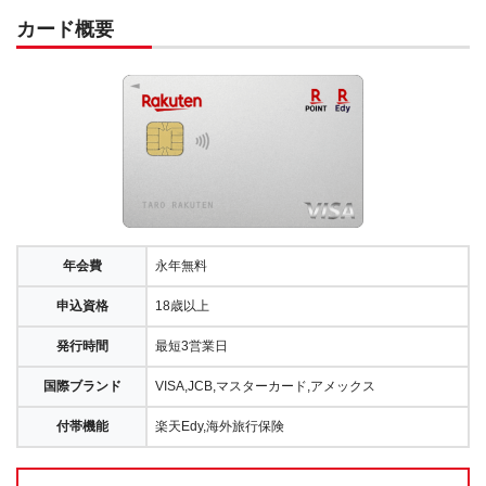
カード概要
年会費
永年無料
申込資格
18歳以上
発行時間
最短3営業日
国際ブランド
VISA,JCB,マスターカード,アメックス
付帯機能
楽天Edy,海外旅行保険