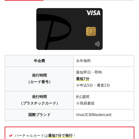
年会費
永年無料
最短即日・即時
発行時間
最短7分
（カード番号）
※申込5分・審査2分
発行時間
約1週間
（プラスチックカード）
※簡易書留
国際ブランド
Visa/JCB/Mastercard
バーチャルカードは
最短7分で発行
！