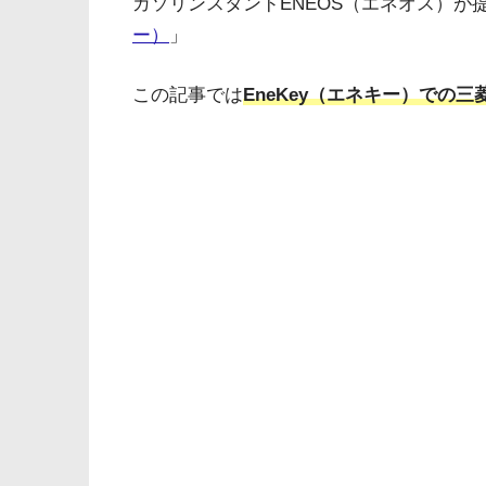
ガソリンスタンドENEOS（エネオス）が
ー）
」
この記事では
EneKey（エネキー）での三