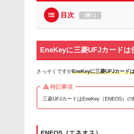
目次
[
開く
]
EneKeyに三菱UFJカード
さっそくですが
EneKeyに三菱UFJカー
特記事項
三菱UFJカードはEneKey（ENEO
ENEOS（エネオス）