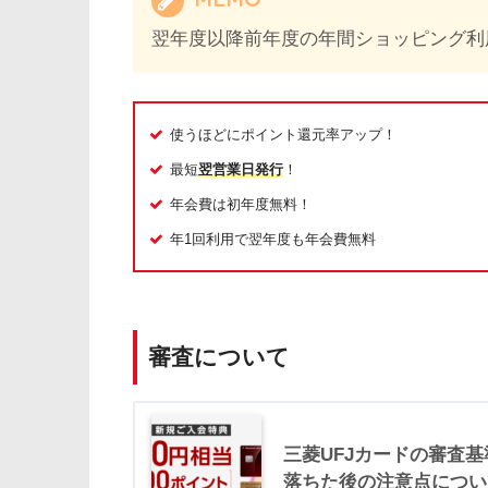
翌年度以降前年度の年間ショッピング利
使うほどにポイント還元率アップ！
最短
翌営業日発行
！
年会費は初年度無料！
年1回利用で翌年度も年会費無料
審査について
三菱UFJカードの審査
落ちた後の注意点について