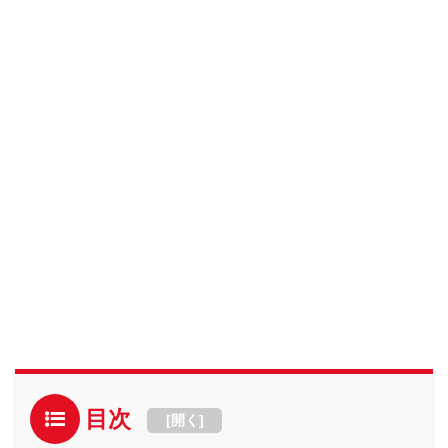
目次
[
開く
]