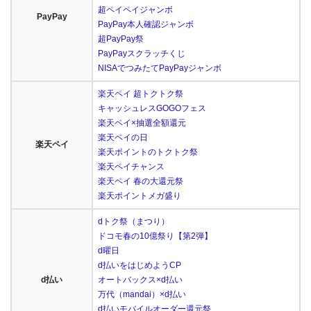
超ペイペイジャンボ
PayPay
PayPay本人確認ジャンボ
超PayPay祭
PayPayスクラッチくじ
NISAでつみたてPayPayジャンボ
楽天ペイ 超トクトク祭
キャッシュレスGOGOフェス
楽天ペイ×抽選全額還元
楽天ペイの日
楽天ペイ
楽天ポイントのトクトク祭
楽天ペイチャンス
楽天ペイ 春の大還元祭
楽天ポイントメガ盛り
dトク祭（まつり）
ドコモ春の10億祭り【第2弾】
d曜日
d払いをはじめようCP
d払い
オートバックス×d払い
万代（mandai）×d払い
d払いモバイルオーダー還元祭