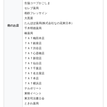
生協コープかごしま
セレブ薬局
相鉄フレッサイン
大黒屋
たんぽぽ薬局(株式会社なの花東日本）
街のお店
千木明徳薬局
椿薬局
ＴＡＴ梅田本店
ＴＡＴ銀座店
ＴＡＴ渋谷店
ＴＡＴ心斎橋店
ＴＡＴ新宿店
ＴＡＴ仙台店
ＴＡＴ千葉店
ＴＡＴ名古屋店
ＴＡＴ本店
ＴＡＴ横浜店
テルポリート
東映イベント
東京司法書士会
ときわ薬局