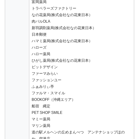
富岡薬局
トラベラーズファクトリー
なの花薬局(株式会社なの花東日本）
肉バルOLA
新羽調剤薬局(株式会社なの花東日本）
日本郵便
ハマミ薬局(株式会社なの花東日本）
ハローズ
ハロー薬局
ひがし薬局(株式会社なの花東日本）
ピットデザイン
ファーマみらい
ファッションユー
ふぁみりぃ亭
ファルマ・スマイル
BOOKOFF（沖縄エリア）
船宿 縄定
PET SHOP SMILE
マミー薬局
マリン薬局
道の駅メルヘンの丘めまんべつ アンテナショップほの
か 空港店