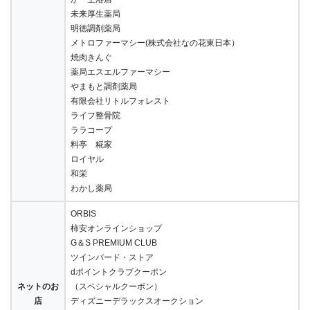
未来厚生薬局
明徳調剤薬局
メトロファーマシー(株式会社なの花東日本）
焼肉きんぐ
薬局エスエルファーマシー
やまもと調剤薬局
有限会社リトルフォレスト
ライフ整骨院
ララコープ
料亭 糀家
ロイヤル
和栄
わかし薬局
ORBIS
柿安オンラインショップ
G＆S PREMIUM CLUB
ツインバード・ストア
dポイントクラブクーポン
ネットのお
（スペシャルクーポン）
店
ディズニーデラックスオークション