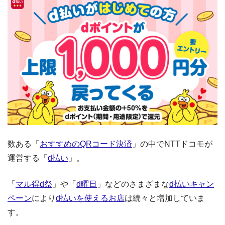
数ある「
おすすめのQRコード決済
」の中でNTTドコモが
運営する「
d払い
」。
「
マル得d祭
」や「
d曜日
」などのさまざまな
d払いキャン
ペーン
により
d払いを使えるお店
は続々と増加していま
す。