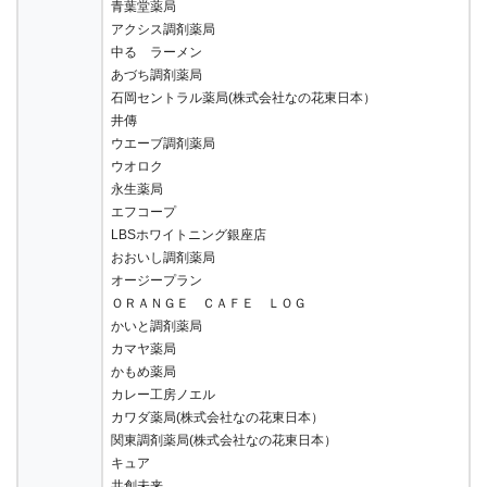
青葉堂薬局
アクシス調剤薬局
中る ラーメン
あづち調剤薬局
石岡セントラル薬局(株式会社なの花東日本）
井傳
ウエーブ調剤薬局
ウオロク
永生薬局
エフコープ
LBSホワイトニング銀座店
おおいし調剤薬局
オージープラン
ＯＲＡＮＧＥ ＣＡＦＥ ＬＯＧ
かいと調剤薬局
カマヤ薬局
かもめ薬局
カレー工房ノエル
カワダ薬局(株式会社なの花東日本）
関東調剤薬局(株式会社なの花東日本）
キュア
共創未来