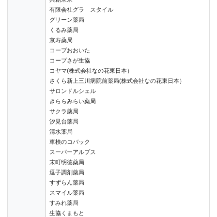
有限会社グラ スタイル
グリーン薬局
くるみ薬局
京寿薬局
コープおおいた
コープさが生協
コヤマ(株式会社なの花東日本）
さくら新上三川病院前薬局(株式会社なの花東日本）
サロンドルシェル
きららみらい薬局
サクラ薬局
汐見台薬局
清水薬局
車検のコバック
スーパーアルプス
末町明徳薬局
逗子調剤薬局
すずらん薬局
スマイル薬局
すみれ薬局
生協くまもと