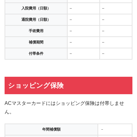
入院費用（日額）
–
–
通院費用（日額）
–
–
手術費用
–
–
補償期間
–
–
付帯条件
–
–
ショッピング保険
ACマスターカードにはショッピング保険は付帯しませ
ん。
年間補償額
－