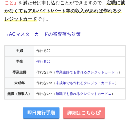
こと」
を満たせば申し込むことができますので、
定職に就
かなくてもアルバイト/パート等の収入があれば作れるク
レジットカード
です。
→ACマスターカードの審査落ち対策
主婦
作れる◯
学生
作れる◯
専業主婦
作れない×（
専業主婦でも作れるクレジットカード→
）
未成年
作れない×（
未成年でも作れるクレジットカード→
）
無職（無収入）
作れない×（
無職でも作れるクレジットカード→
）
即日発行手順
詳細はこちら