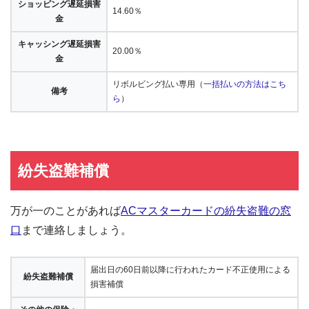
ショッピング遅延損害
14.60％
金
キャッシング遅延損害
20.00％
金
リボルビング払い専用（
一括払いの方法はこち
備考
ら
）
紛失盗難補償
万が一のことがあれば
ACマスターカードの紛失盗難の窓
口
まで連絡しましょう。
届出日の60日前以降に行われたカード不正使用による
紛失盗難補償
損害補償