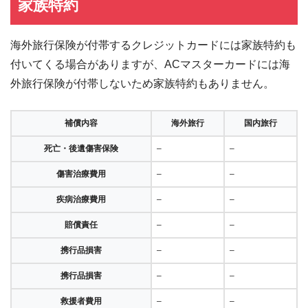
家族特約
海外旅行保険が付帯するクレジットカードには家族特約も
付いてくる場合がありますが、ACマスターカードには海
外旅行保険が付帯しないため家族特約もありません。
補償内容
海外旅行
国内旅行
死亡・後遺傷害保険
–
–
傷害治療費用
–
–
疾病治療費用
–
–
賠償責任
–
–
携行品損害
–
–
携行品損害
–
–
救援者費用
–
–