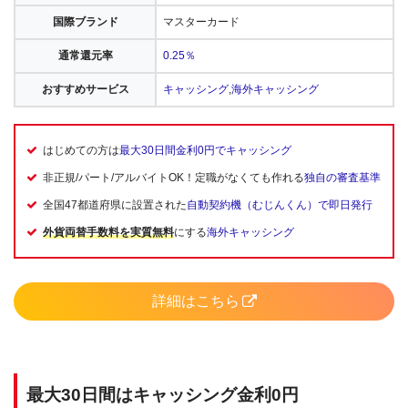
国際ブランド
マスターカード
通常還元率
0.25％
おすすめサービス
キャッシング
,
海外キャッシング
はじめての方は
最大30日間金利0円でキャッシング
非正規/パート/アルバイトOK！定職がなくても作れる
独自の審査基準
全国47都道府県に設置された
自動契約機（むじんくん）で即日発行
外貨両替手数料を実質無料
にする
海外キャッシング
詳細はこちら
最大30日間はキャッシング金利0円