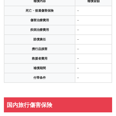
補償内容
補償金額
死亡・後遺傷害保険
–
傷害治療費用
–
疾病治療費用
–
賠償責任
–
携行品損害
–
救援者費用
–
補償期間
–
付帯条件
–
国内旅行傷害保険