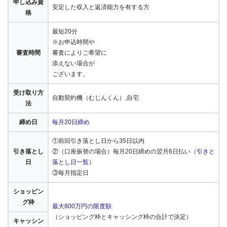
申し込み資
安定した収入と返済能力を有する方
格
最短20分
※お申込時間や
審査時間
審査によりご希望に
添えない場合が
ございます。
受け取り方
自動契約機（むじんくん）,自宅
法
締め日
毎月20日締め
①前回引き落とし日から35日以内
引き落とし
②（口座振替の場合）毎月20日締めの翌月6日払い（
引きと
日
落とし日一覧
）
③毎月指定日
ショッピン
グ枠
最大800万円の限度額
（ショッピング枠とキャッシング枠の合計で決定）
キャッシン