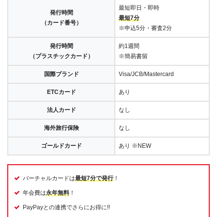
最短即日・即時
発行時間
最短7分
（カード番号）
※申込5分・審査2分
発行時間
約1週間
（プラスチックカード）
※簡易書留
国際ブランド
Visa/JCB/Mastercard
ETCカード
あり
法人カード
なし
海外旅行保険
なし
ゴールドカード
あり ※NEW
バーチャルカードは
最短7分で発行
！
年会費は
永年無料
！
PayPayとの連携でさらにお得に!!