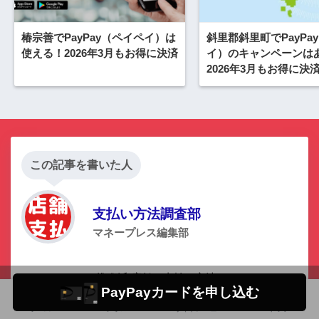
椿宗善でPayPay（ペイペイ）は
斜里郡斜里町でPayPa
使える！2026年3月もお得に決済
イ）のキャンペーンは
2026年3月もお得に決
この記事を書いた人
支払い方法調査部
マネープレス編集部
キャッシュレス推進派 店舗の支払い方法、キャッシュレ
PayPayカードを申し込む
ス決済の最新ニュースを紹介しています。 クレジットカ
ホーム
フォロー
サイドメニュー
トップ
ードの審査落ち経験もあり、これまで利用したカードは