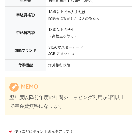
年会費
初年度無料 1,375円（税込）
18歳以上で本人または
申込資格①
配偶者に安定した収入のある人
18歳以上の学生
申込資格②
（高校生を除く）
VISA,マスターカード
国際ブランド
JCB,アメックス
付帯機能
海外旅行保険
MEMO
翌年度以降前年度の年間ショッピング利用が1回以上
で年会費無料になります。
使うほどにポイント還元率アップ！