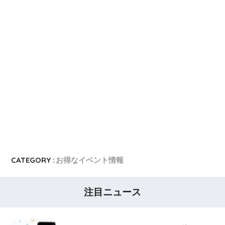
dカード
dカード入会キャンペーン
イオンカード
イオンカードの入会キャンペーン
JCB CARD W
JCB CARD Wの入会キャンペーン
東急カード
東急カードの入会キャンペーン
ヤフーカード
ヤフーカードの入会特典
PayPayカード
PayPayカードの即日発行
7,000ポイント新規入会&利用キャンペーン
楽天カード
8,000ポイント新規入会&利用キャンペーン
5,000ポイント新規入会&利用キャンペーン
CATEGORY :
お得なイベント情報
注目ニュース