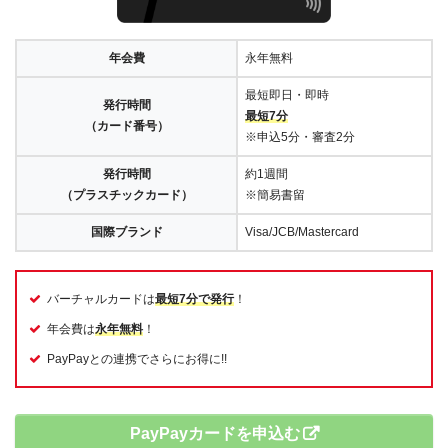
年会費
永年無料
最短即日・即時
発行時間
最短7分
（カード番号）
※申込5分・審査2分
発行時間
約1週間
（プラスチックカード）
※簡易書留
国際ブランド
Visa/JCB/Mastercard
バーチャルカードは
最短7分で発行
！
年会費は
永年無料
！
PayPayとの連携でさらにお得に!!
PayPayカードを申込む