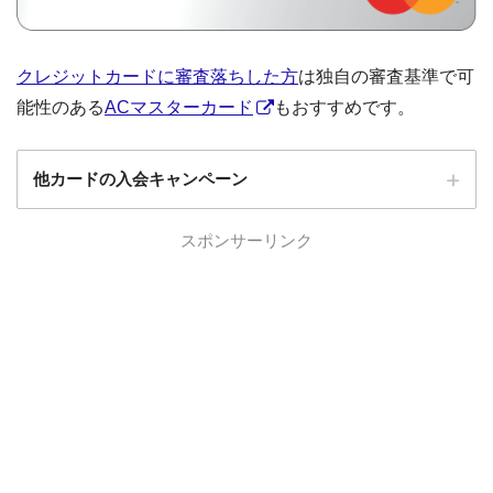
クレジットカードに審査落ちした方
は独自の審査基準で可
能性のある
ACマスターカード
もおすすめです。
他カードの入会キャンペーン
ローソンPonta
スポンサーリンク
ローソンPontaプラスの入会キャンペーン
プラス
エポスカード
エポスカードの入会キャンペーン
三菱UFJカード
三菱UFJカードの入会キャンペーン
au PAYカード
au PAYカードの入会キャンペーン
三井住友カード
三井住友カードの入会キャンペーン
VIASOカード
VIASOカードの入会キャンペーン
dカード GOLD
dカード GOLDの入会キャンペーン