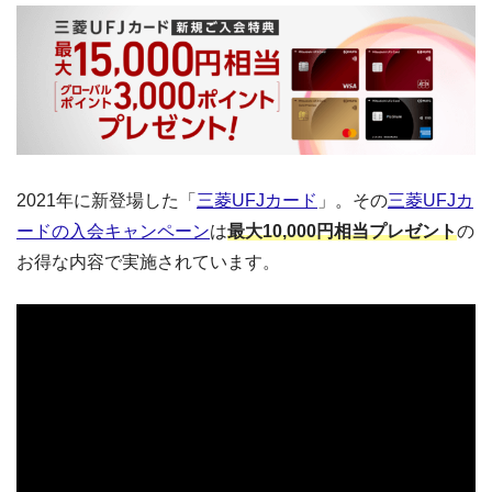
2021年に新登場した「
三菱UFJカード
」。その
三菱UFJカ
ードの入会キャンペーン
は
最大10,000円相当プレゼント
の
お得な内容で実施されています。