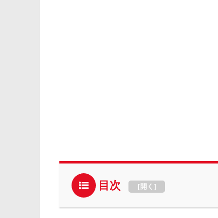
目次
[
開く
]