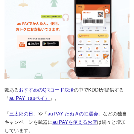
数ある
おすすめのQRコード決済
の中でKDDIが提供する
「
au PAY（auペイ）
」。
「
三太郎の日
」や「
au PAY たぬきの抽選会
」などの独自
キャンペーンを武器に
au PAYを使えるお店
は続々と増加
しています。