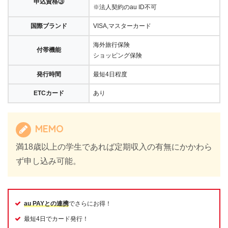
申込資格③
※法人契約のau ID不可
国際ブランド
VISA,マスターカード
海外旅行保険
付帯機能
ショッピング保険
発行時間
最短4日程度
ETCカード
あり
MEMO
満18歳以上の学生であれば定期収入の有無にかかわら
ず申し込み可能。
au PAYとの連携
でさらにお得！
最短4日でカード発行！