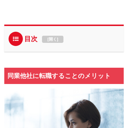
目次
[
開く
]
同業他社に転職することのメリット