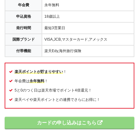
年会費
永年無料
申込資格
18歳以上
発行時間
最短3営業日
国際ブランド
VISA,JCB,マスターカード,アメックス
付帯機能
楽天Edy,海外旅行保険
楽天ポイントが貯まりやすい
！
年会費は
永年無料
！
5と0のつく日は楽天市場でポイント4倍還元！
楽天ペイや楽天ポイントとの連携でさらにお得に！
カードの申し込みはこちら