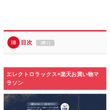
目次
[
開く
]
エレクトロラックス×楽天お買い物マ
ラソン