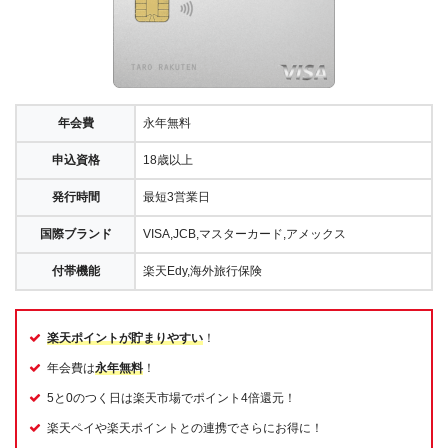
年会費
永年無料
申込資格
18歳以上
発行時間
最短3営業日
国際ブランド
VISA,JCB,マスターカード,アメックス
付帯機能
楽天Edy,海外旅行保険
楽天ポイントが貯まりやすい
！
年会費は
永年無料
！
5と0のつく日は楽天市場でポイント4倍還元！
楽天ペイや楽天ポイントとの連携でさらにお得に！