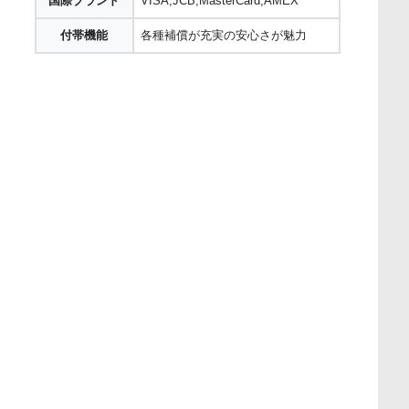
国際ブランド
VISA,JCB,MasterCard,AMEX
付帯機能
各種補償が充実の安心さが魅力