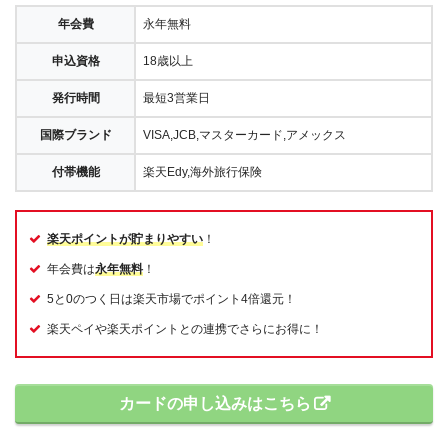
年会費
永年無料
申込資格
18歳以上
発行時間
最短3営業日
国際ブランド
VISA,JCB,マスターカード,アメックス
付帯機能
楽天Edy,海外旅行保険
楽天ポイントが貯まりやすい
！
年会費は
永年無料
！
5と0のつく日は楽天市場でポイント4倍還元！
楽天ペイや楽天ポイントとの連携でさらにお得に！
カードの申し込みはこちら