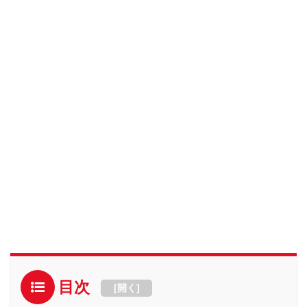
目次
[
開く
]