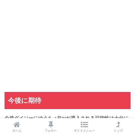
dカード GOLD
dカード GOLDの入会キャンペーン
dカード
dカード入会キャンペーン
イオンカード
イオンカードの入会キャンペーン
JCB CARD W
JCB CARD Wの入会キャンペーン
東急カード
東急カードの入会キャンペーン
ヤフーカード
ヤフーカードの入会特典
PayPayカード
PayPayカードの即日発行
7,000ポイント新規入会&利用キャンペーン
楽天カード
8,000ポイント新規入会&利用キャンペーン
5,000ポイント新規入会&利用キャンペーン
今後に期待
今後ダイソーにゆうちょPayが導入される可能性は十分に
考えられます。
ホーム
フォロー
サイドメニュー
トップ