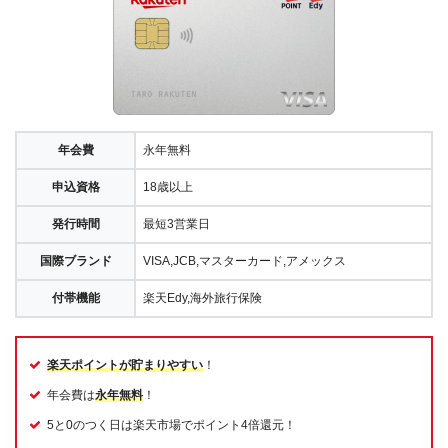
年会費
永年無料
申込資格
18歳以上
発行時間
最短3営業日
国際ブランド
VISA,JCB,マスターカード,アメックス
付帯機能
楽天Edy,海外旅行保険
楽天ポイントが貯まりやすい
！
年会費は
永年無料
！
5と0のつく日は楽天市場でポイント4倍還元！