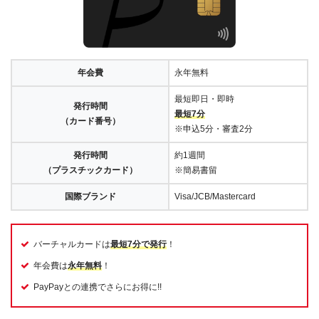
年会費
永年無料
最短即日・即時
発行時間
最短7分
（カード番号）
※申込5分・審査2分
発行時間
約1週間
（プラスチックカード）
※簡易書留
国際ブランド
Visa/JCB/Mastercard
バーチャルカードは
最短7分で発行
！
年会費は
永年無料
！
PayPayとの連携でさらにお得に!!