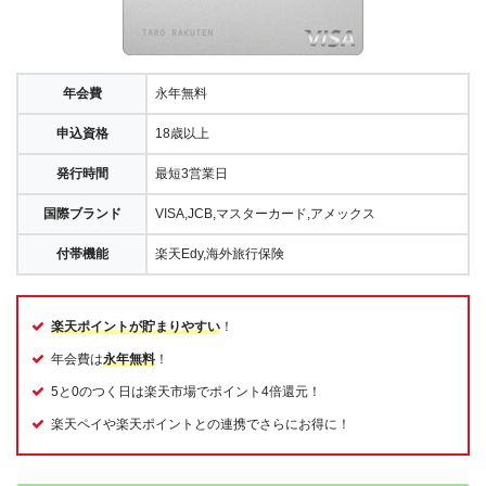
年会費
永年無料
申込資格
18歳以上
発行時間
最短3営業日
国際ブランド
VISA,JCB,マスターカード,アメックス
付帯機能
楽天Edy,海外旅行保険
楽天ポイントが貯まりやすい
！
年会費は
永年無料
！
5と0のつく日は楽天市場でポイント4倍還元！
楽天ペイや楽天ポイントとの連携でさらにお得に！