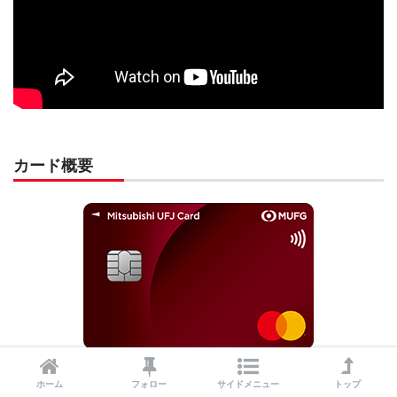
カード概要
年会費
初年度無料 1,375円（税込）
ホーム
フォロー
サイドメニュー
トップ