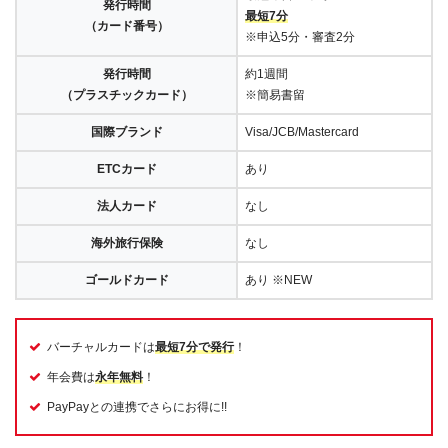
発行時間
最短7分
（カード番号）
※申込5分・審査2分
発行時間
約1週間
（プラスチックカード）
※簡易書留
国際ブランド
Visa/JCB/Mastercard
ETCカード
あり
法人カード
なし
海外旅行保険
なし
ゴールドカード
あり ※NEW
バーチャルカードは
最短7分で発行
！
年会費は
永年無料
！
PayPayとの連携でさらにお得に!!