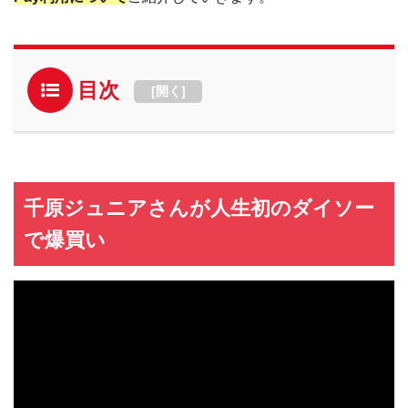
目次
[
開く
]
千原ジュニアさんが人生初のダイソー
で爆買い