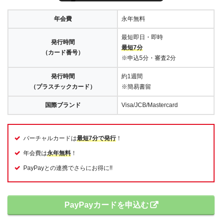
年会費
永年無料
最短即日・即時
発行時間
最短7分
（カード番号）
※申込5分・審査2分
発行時間
約1週間
（プラスチックカード）
※簡易書留
国際ブランド
Visa/JCB/Mastercard
バーチャルカードは
最短7分で発行
！
年会費は
永年無料
！
PayPayとの連携でさらにお得に!!
PayPayカードを申込む