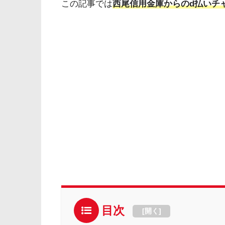
この記事では
西尾信用金庫からのd払いチ
目次
[
開く
]