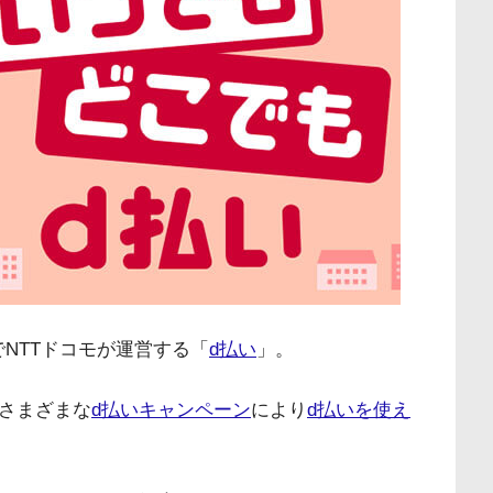
でNTTドコモが運営する「
d払い
」。
さまざまな
d払いキャンペーン
により
d払いを使え