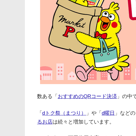
数ある「
おすすめのQRコード決済
」の中
「
dトク祭（まつり）
」や「
d曜日
」などの
るお店
は続々と増加しています。