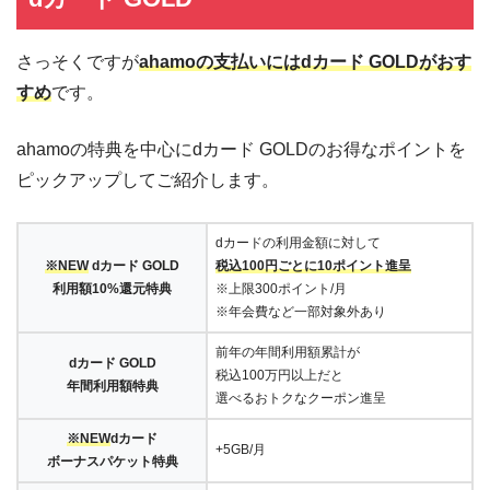
さっそくですが
ahamoの支払いにはdカード GOLDがおす
すめ
です。
ahamoの特典を中心にdカード GOLDのお得なポイントを
ピックアップしてご紹介します。
dカードの利用金額に対して
※NEW
dカード GOLD
税込100円ごとに10ポイント進呈
利用額10%還元特典
※上限300ポイント/月
※年会費など一部対象外あり
前年の年間利用額累計が
dカード GOLD
税込100万円以上だと
年間利用額特典
選べるおトクなクーポン進呈
※NEW
dカード
+5GB/月
ボーナスパケット特典