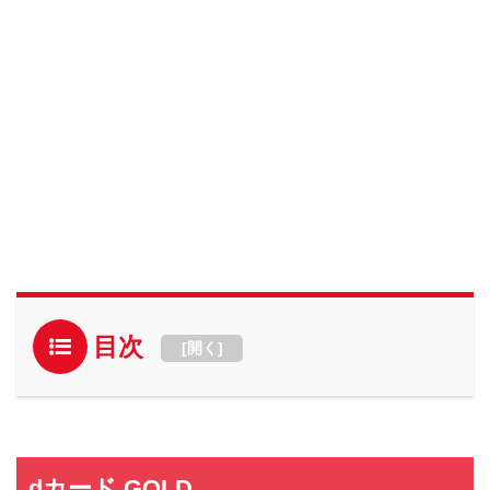
目次
[
開く
]
dカード GOLD