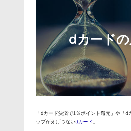
dカード
「dカード決済で1％ポイント還元」や「d
ップがえげつない
dカード
。