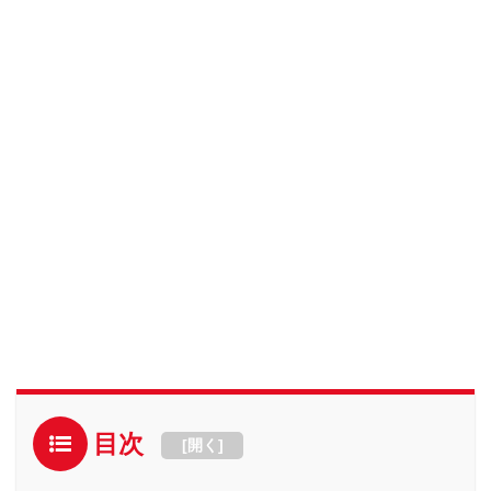
目次
[
開く
]