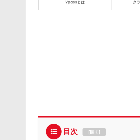
Vpassとは
ク
目次
[
開く
]