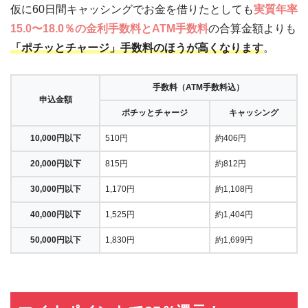
仮に60日間キャッシングでお金を借りたとしても
実質年率
15.0〜18.0％の金利手数料とATM手数料
の合算金額よりも
「ポチッとチャージ」手数料のほうが高くなります
。
手数料（ATM手数料込）
申込金額
ポチッとチャージ
キャッシング
10,000円以下
510円
約406円
20,000円以下
815円
約812円
30,000円以下
1,170円
約1,108円
40,000円以下
1,525円
約1,404円
50,000円以下
1,830円
約1,699円