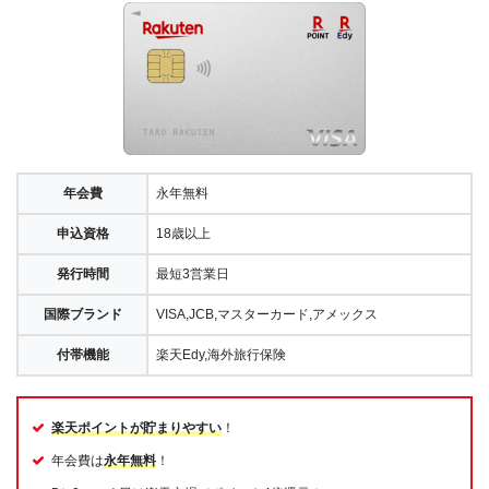
年会費
永年無料
申込資格
18歳以上
発行時間
最短3営業日
国際ブランド
VISA,JCB,マスターカード,アメックス
付帯機能
楽天Edy,海外旅行保険
楽天ポイントが貯まりやすい
！
年会費は
永年無料
！