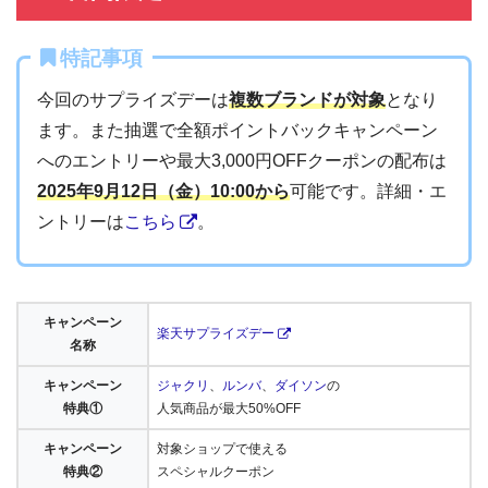
特記事項
今回のサプライズデーは
複数ブランドが対象
となり
ます。また抽選で全額ポイントバックキャンペーン
へのエントリーや最大3,000円OFFクーポンの配布は
2025年9月12日（金）10:00から
可能です。詳細・エ
ントリーは
こちら
。
キャンペーン
楽天サプライズデー
名称
キャンペーン
ジャクリ
、
ルンバ
、
ダイソン
の
特典①
人気商品が最大50%OFF
キャンペーン
対象ショップで使える
特典②
スペシャルクーポン