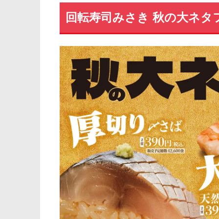
回転寿司みさき 秋の大ネタ