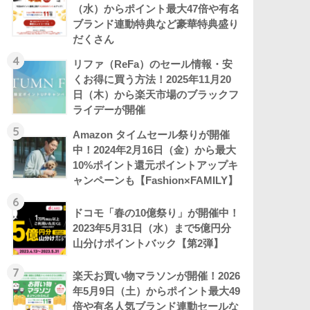
（水）からポイント最大47倍や有名
ブランド連動特典など豪華特典盛り
だくさん
4
リファ（ReFa）のセール情報・安
くお得に買う方法！2025年11月20
日（木）から楽天市場のブラックフ
ライデーが開催
5
Amazon タイムセール祭りが開催
中！2024年2月16日（金）から最大
10%ポイント還元ポイントアップキ
ャンペーンも【Fashion×FAMILY】
6
ドコモ「春の10億祭り」が開催中！
2023年5月31日（水）まで5億円分
山分けポイントバック【第2弾】
7
楽天お買い物マラソンが開催！2026
年5月9日（土）からポイント最大49
倍や有名人気ブランド連動セールな