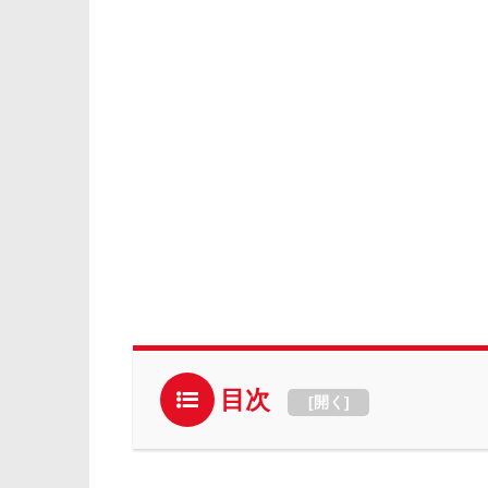
目次
[
開く
]