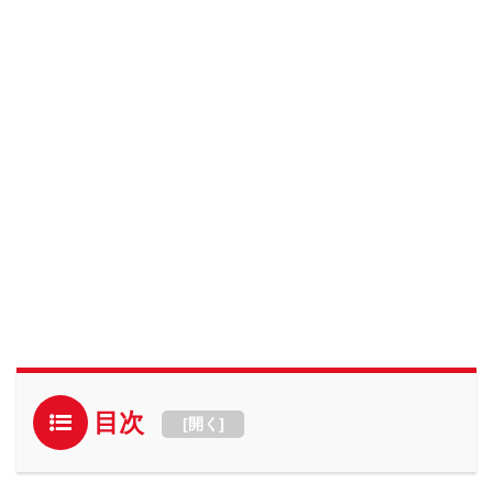
目次
[
開く
]