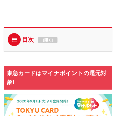
目次
[
開く
]
東急カードはマイナポイントの還元対
象!