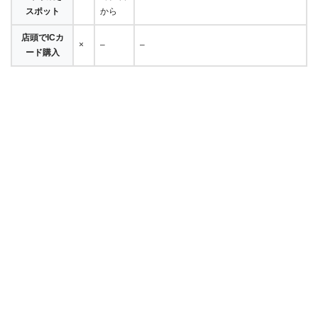
スポット
から
店頭でICカ
×
–
–
ード購入