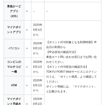
東急かーど
アプリ
×
–
–
（iOS）
2020年
マイナポイ
○
9月1日
ントアプリ
から
【ポイント付与対象となる利用時期】申
2020年
込日の利用から
パソコン
○
9月1日
【申込状況の確認方法】
から
東急カード問い合わせ窓口までお問い合
コンビニの
2020年
わせください。
マルチコピ
○
9月1日
【ポイント付与状況の確認方法】
ー機
から
TOKYU POINT Webサービスにログイン
のうえ、「ポイント残高」より確認して
2020年
ください。
ATM
○
9月1日
ポイント明細には、「マイナポイント」
から
と記載されます。
マイナポイ
2020年
ント手続き
○
9月1日