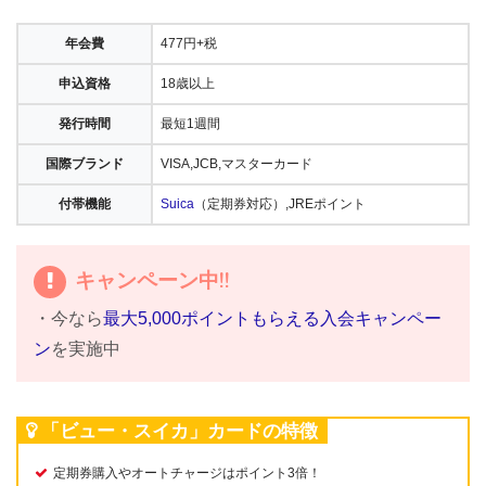
年会費
477円+税
申込資格
18歳以上
発行時間
最短1週間
国際ブランド
VISA,JCB,マスターカード
付帯機能
Suica
（定期券対応）,JREポイント
キャンペーン中!!
・今なら
最大5,000ポイントもらえる入会キャンペー
ン
を実施中
「ビュー・スイカ」カードの特徴
定期券購入やオートチャージはポイント3倍！