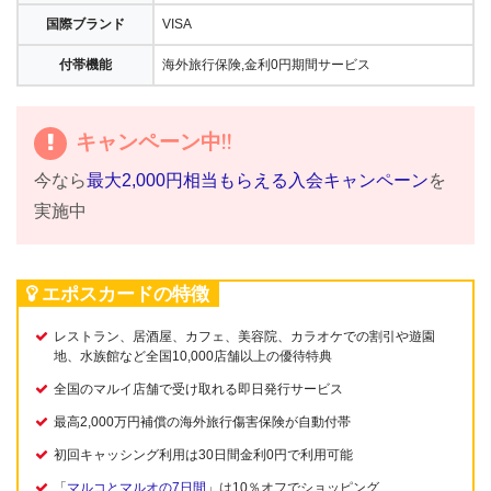
国際ブランド
VISA
付帯機能
海外旅行保険,金利0円期間サービス
キャンペーン中!!
今なら
最大2,000円相当もらえる入会キャンペーン
を
実施中
エポスカードの特徴
レストラン、居酒屋、カフェ、美容院、カラオケでの割引や遊園
地、水族館など全国10,000店舗以上の優待特典
全国のマルイ店舗で受け取れる即日発行サービス
最高2,000万円補償の海外旅行傷害保険が自動付帯
初回キャッシング利用は30日間金利0円で利用可能
「
マルコとマルオの7日間
」は10％オフでショッピング