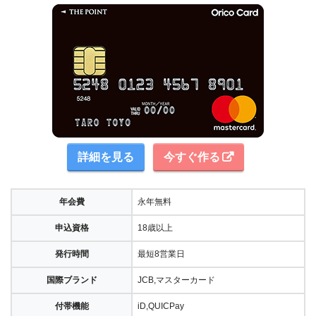
詳細を見る
今すぐ作る
年会費
永年無料
申込資格
18歳以上
発行時間
最短8営業日
国際ブランド
JCB,マスターカード
付帯機能
iD,QUICPay