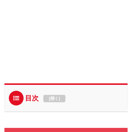
目次
[
開く
]