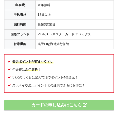
年会費
永年無料
申込資格
18歳以上
発行時間
最短3営業日
国際ブランド
VISA,JCB,マスターカード,アメックス
付帯機能
楽天Edy,海外旅行保険
楽天ポイントが貯まりやすい
！
年会費は
永年無料
！
5と0のつく日は楽天市場でポイント4倍還元！
楽天ペイや楽天ポイントとの連携でさらにお得に！
カードの申し込みはこちら