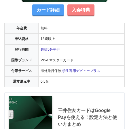
カード詳細
入会特典
年会費
無料
申込資格
18歳以上
発行時間
最短5分発行
国際ブランド
VISA,マスターカード
付帯サービス
海外旅行保険,
学生専用デビュープラス
通常還元率
0.5％
三井住友カードはGoogle
Payを使える！設定方法と使
い方まとめ