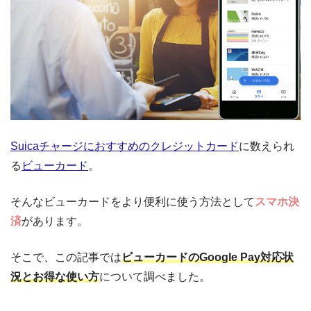
Suicaチャージにおすすめのクレジットカード
に数えられ
る
ビューカード
。
そんなビューカードをより便利に使う方法として
スマホ決
済
があります。
そこで、この記事では
ビューカードのGoogle Pay対応状
況とお得な使い方
について調べました。