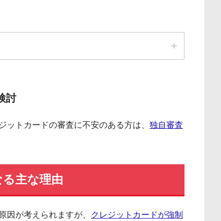
00～21:00（年末年始は除き年中無休）
質年率）は業界最安水準
検討
無料!!
ジットカードの審査に不安のある方は、
独自審査
用可能
トをしていれば学生・主婦でも申し込みOK!!
なる主な理由
原因が考えられますが、
クレジットカードが強制