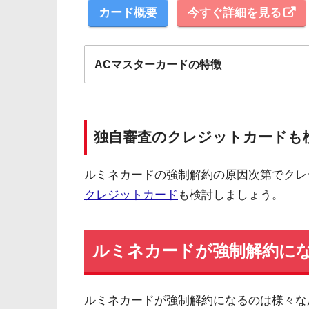
カード概要
今すぐ詳細を見る
ACマスターカードの特徴
全国にある自動契約機（
むじんくん
）の営業は基本9:
ショッピングリボの手数料率"10.0％～14.6％"（実
独自審査のクレジットカードも
海外ATMの取扱手数料無料＆当日返済で外貨両替が実質
ルミネカードの強制解約の原因次第でクレ
契約日の翌日から30日間は金利0円でキャッシング利
クレジットカード
も検討しましょう。
三菱ＵＦＪフィナンシャル・グループの信頼と実績
安定した収入と返済能力を有する方でパート・アルバイ
ルミネカードが強制解約に
ルミネカードが強制解約になるのは様々な