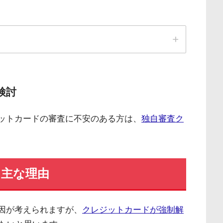
00～21:00（年末年始は除き年中無休）
質年率）は業界最安水準
検討
無料!!
ジットカードの審査に不安のある方は、
独自審査ク
用可能
トをしていれば学生・主婦でも申し込みOK!!
る主な理由
原因が考えられますが、
クレジットカードが強制解