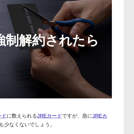
を強制解約されたら
ード
に数えられる
JREカード
ですが、急に
JREカ
も少なくないでしょう。