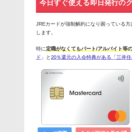
今日すぐ使える即日発行の
JREカードが強制解約になり困っている方
します。
特に
定職がなくてもパート/アルバイト等
ド
」と
20％還元の入会特典がある「三井