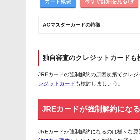
カード概要
今すぐ詳細を見る
ACマスターカードの特徴
全国にある自動契約機（
むじんくん
）の営業は基本9:
ショッピングリボの手数料率"10.0％～14.6％"（実
独自審査のクレジットカードも
海外ATMの取扱手数料無料＆当日返済で外貨両替が実質
JREカードの強制解約の原因次第でクレ
契約日の翌日から30日間は金利0円でキャッシング利
レジットカード
も検討しましょう。
三菱ＵＦＪフィナンシャル・グループの信頼と実績
安定した収入と返済能力を有する方でパート・アルバイ
JREカードが強制解約にな
JREカードが強制解約になるのは様々な