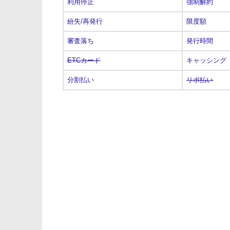
利用停止
強制解約
紛失/再発行
限度額
審査落ち
発行時間
ETCカード
キャッシング
分割払い
リボ払い