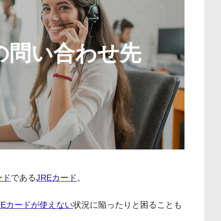
ドの問い合わせ先
ード
である
JREカード
。
REカードが使えない
状況に陥ったりと困ることも