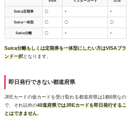
VISA
マスターカード
JCB
エスパル 山形
Suica付きJREカード
10:00〜20:00
Suica定期券
◯
☓
☓
フェザン 盛岡
Suica・定期券なしJREカード
10:00〜20:30
Suica一体型
◯
◯
◯
ペリエ 千葉
Suica・定期券なしJREカード
10:00〜21:00
Suica分離
◯
☓
☓
ペリエ 稲毛
Suica・定期券なしJREカード
10:00〜22:00
Suica分離もしくは定期券を一体型にしたい方はVISAブラ
ンド一択
となります。
即日発行できない都道府県
JREカードの仮カードを受け取れる都道府県は1都6県なの
で、それ以外の
40道府県ではJREカードを即日発行するこ
とはできません
。