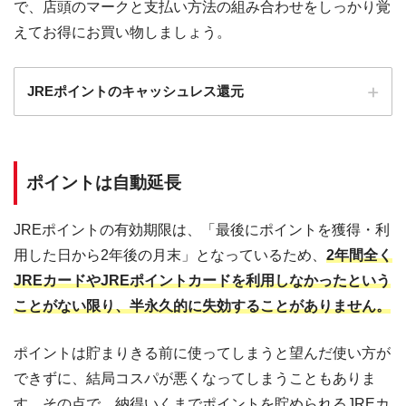
で、店頭のマークと支払い方法の組み合わせをしっかり覚
えてお得にお買い物しましょう。
JREポイントのキャッシュレス還元
ポイントは自動延長
キャッシュレス消費者還元事業
JREポイントの有効期限は、「最後にポイントを獲得・利
支払い方
お店のマーク
用した日から2年後の月末」となっているため、
2年間全く
5％対象店
2％対象店
対象外店
法
舗
舗
舗
JREカードやJREポイントカードを利用しなかったという
ことがない限り、半永久的に失効することがありません。
JREカー
10.5％
7.5％
5.5％
ド
ポイントは貯まりきる前に使ってしまうと望んだ使い方が
Suica
5％
2％
0％
できずに、結局コスパが悪くなってしまうこともありま
す。その点で、納得いくまでポイントを貯められるJREカ