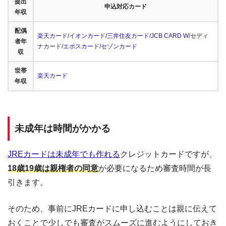
提出
申込対応カード
年収
配偶
楽天カード
/
イオンカード
/
三井住友カード
/
JCB CARD W
/セディ
者年
ナカード/
エポスカード
/
セゾンカード
収
世帯
楽天カード
年収
未成年は時間がかかる
JREカードは未成年でも作れる
クレジットカードですが、
18歳19歳は親権者の同意
が必要になるため審査時間が長
引きます。
そのため、事前にJREカードに申し込むことは親に伝えて
おくことで少しでも審査がスムーズに進むようにしておき