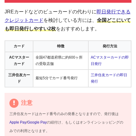
JREカードなどのビューカードの代わりに
即日発行できる
クレジットカード
を検討している方には、
全国どこにいて
も即日発行しやすい2枚
をおすすめします。
カード
特徴
発行方法
ACマスター
全国47都道府県に約600ヶ所
ACマスターカードの即
カード
の受取店舗
日発行
三井住友カー
三井住友カードの即日
最短5分でカード番号発行
ド
発行
注意
三井住友カードはカード番号のみの発番となりますので、発行後は
Apple Pay
/
Google Pay
の紐付け、もしくはオンラインショッピングの
みでの利用となります。