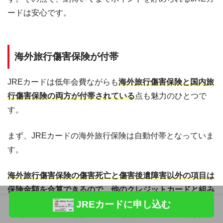
JREカー
5.5％
2.5％
0.5％
ードは安心です。
ド
Suica
7.0％
4.0％
2.0％
海外旅行傷害保険が付帯
JREカー
10.5％
7.5％
5.5％
両方のマークがある場
ド
合
JREカードは低年会費ながらも
海外旅行傷害保険と国内旅
Suica
7.0％
4.0％
2.0％
行傷害保険の両方が付帯されている
点も魅力のひとつで
す。
まず、JREカードの海外旅行保険は自動付帯となっていま
す。
海外旅行傷害保険の傷害死亡と傷害後遺障害以外の項目は
保険金額を合算できるので、他のクレジットカードと組み
JREカードに申し込む
合わせてもメリットがあるクレジットカード
です。
ホーム
フォロー
サイドメニュー
トップ