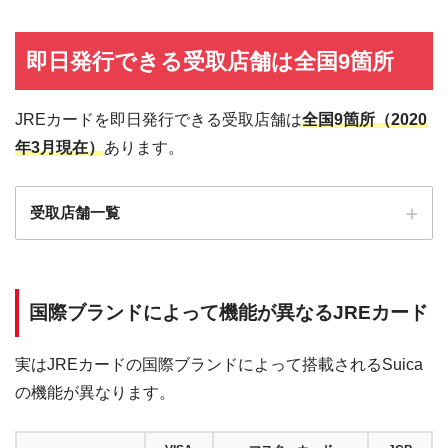
即日発行できる受取店舗は全国9箇所
JREカードを即日発行できる受取店舗は
全国9箇所（2020
年3月現在）
あります。
受取店舗一覧
店舗
発行できるJREカード
営業時間
アトレ恵比寿
Suica定期券付JREカード
12:00～19:30
国際ブランドによって機能が異なるJREカード
エクセル 水戸
Suica付きJREカード
最終受付19:00
実はJREカードの国際ブランドによって搭載されるSuica
エスパル 仙台
Suica付きJREカード
10:00〜23:00
の機能が異なります。
エスパル 福島
Suica付きJREカード
10:00〜20:00
エスパル 郡山
Suica付きJREカード
10:00〜20:00