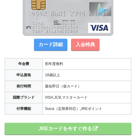
カード詳細
入会特典
年会費
初年度無料
申込資格
18歳以上
発行時間
最短即日（仮カード）
国際ブランド
VISA,JCB,マスターカード
付帯機能
Suica（定期券対応）,JREポイント
JREカードを今すぐ作る