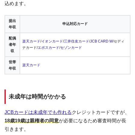
込めます。
提出
申込対応カード
年収
配偶
楽天カード
/
イオンカード
/
三井住友カード
/
JCB CARD W
/セディ
者年
ナカード/
エポスカード
/
セゾンカード
収
世帯
楽天カード
年収
未成年は時間がかかる
JCBカードは未成年でも作れる
クレジットカードですが、
18歳19歳は親権者の同意
が必要になるため審査時間が長
引きます。