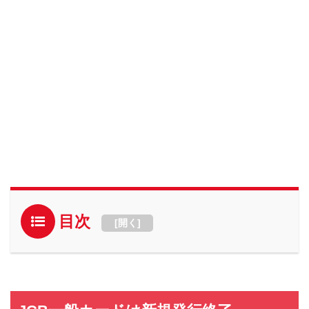
目次
[
開く
]