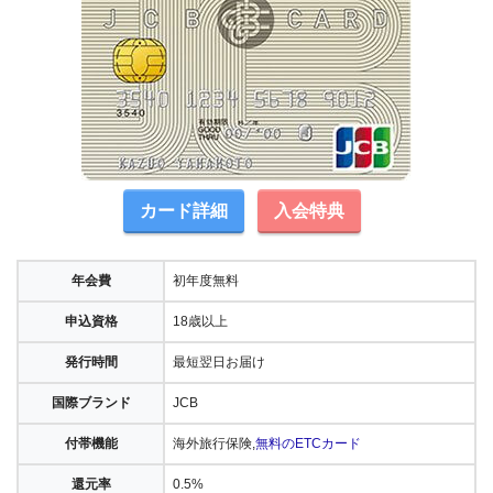
カード詳細
入会特典
年会費
初年度無料
申込資格
18歳以上
発行時間
最短翌日お届け
国際ブランド
JCB
付帯機能
海外旅行保険,
無料のETCカード
還元率
0.5%