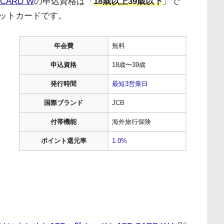
 CARD W
の申込資格は「
18歳以上39歳以下
」で
ットカードです。
年会費
無料
申込資格
18歳〜39歳
発行時間
最短3営業日
国際ブランド
JCB
付帯機能
海外旅行保険
ポイント還元率
1.0%