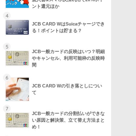
ント還元ほか
4
JCB CARD WはSuicaチャージでき
る！ポイントは貯まる？
5
JCB一般カードの反映はいつ？明細
やキャンセル、利用可能枠の反映時
間
6
JCB CARD Wの引き落としについ
て
7
JCB一般カードの分割払いができな
い原因と解決策、立て替え方法まと
め！