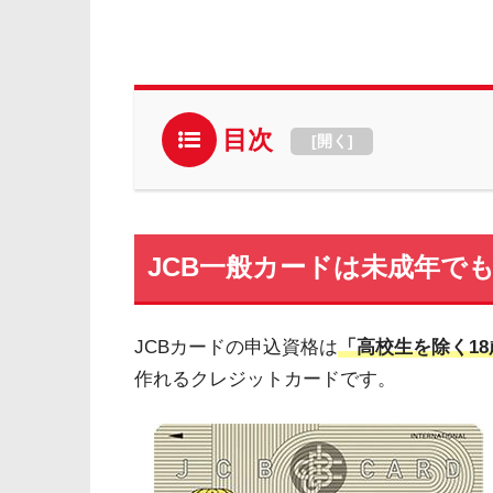
目次
[
開く
]
JCB一般カードは未成年で
JCBカードの申込資格は
「高校生を除く1
作れるクレジットカードです。