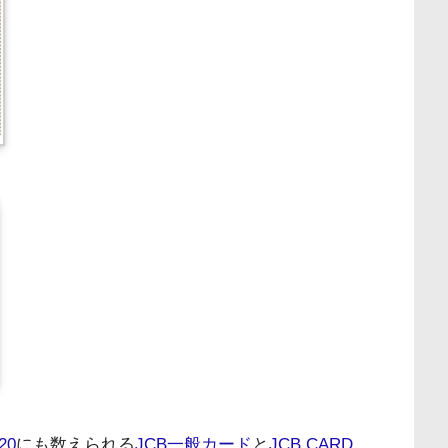
20
にも数えられる
JCB一般カード
と
JCB CARD