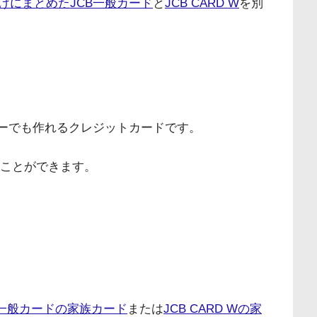
けにまとめたJCB一般カード
と
JCB CARD W
を別
ターでも作れるクレジットカードです。
作ることができます。
B一般カードの家族カード
または
JCB CARD Wの家