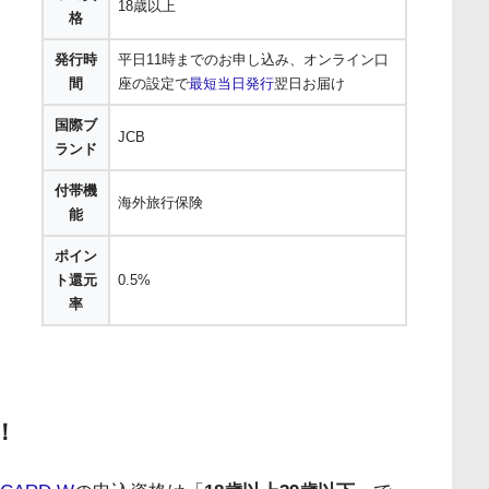
18歳以上
格
発行時
平日11時までのお申し込み、オンライン口
間
座の設定で
最短当日発行
翌日お届け
国際ブ
JCB
ランド
付帯機
海外旅行保険
能
ポイン
ト還元
0.5%
率
！