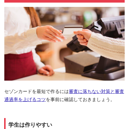
ららぽーと名古
愛知県名古屋市港区港明２－３－２
屋みなとアクル
ららぽーと名古屋みなとアクルス１
10:00～21:00
ス
Ｆ
ららぽーと
大阪府吹田市千里万博公園2-1 3階
10:00～21:00
EXPOCITY
大阪府和泉市あゆみ野４ｰ４ｰ７ らら
ららぽーと和泉
10:00～21:00
ぽーと和泉３Ｆ
ららぽーと甲子
兵庫県西宮市甲子園八番町１－１０
10:00～21:00
園カードデスク
０ ららぽーと甲子園２Ｆ
10:00～20:30（金,
アミュプラザ小
福岡県北九州市小倉北区浅野１ｰ１ｰ
土,日,祝前日,祝日は
倉
１ アミュプラザ小倉西館３Ｆ
10:00～21:00）
セゾンカードを最短で作るには
審査に落ちない対策と審査
福岡県福岡市博多区博多駅中央街１
アミュプラザ博
10:00～21:00（日,祝
－１ JR博多シティ アミュプラザ博
通過率を上げるコツ
を事前に確認しておきましょう。
多
日は10:00～20:00）
多７Ｆ
アミュプラザ長
長崎県長崎市尾上町１－１ アミュプ
10:00～21:00
崎
ラザ長崎３Ｆ
学生は作りやすい