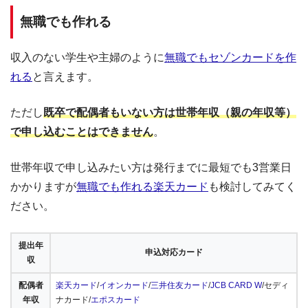
無職でも作れる
収入のない学生や主婦のように
無職でもセゾンカードを作
れる
と言えます。
ただし
既卒で配偶者もいない方は世帯年収（親の年収等）
で申し込むことはできません
。
世帯年収で申し込みたい方は発行までに最短でも3営業日
かかりますが
無職でも作れる楽天カード
も検討してみてく
ださい。
提出年
申込対応カード
収
配偶者
楽天カード
/
イオンカード
/
三井住友カード
/
JCB CARD W
/セディ
年収
ナカード/
エポスカード