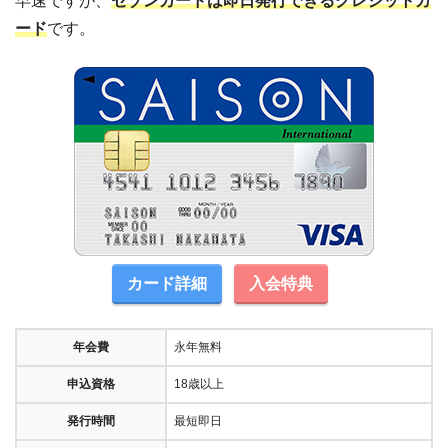
早速ですが、
セゾンカードは即日発行できるクレジットカ
ード
です。
カード詳細
入会特典
年会費
永年無料
申込資格
18歳以上
発行時間
最短即日