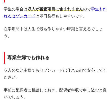
アミュプラザお
10:00～21:00（月〜
大分県大分市要町１－１４ ２階
おいた
木は10:00～20:30）
学生の場合は
収入が審査項目に含まれません
ので
学生も作
宮崎山形屋ヤマ
れるセゾンカード
は即日発行もしやすいです。
宮崎県宮崎市橘通東３ｰ４ｰ１２ 宮崎
カタヤカードカ
10:00～19:30
山形屋本館7F
ウンター
在学期間中は人生で最も作りやすい時期と言えるでしょ
10:00～20:30（金,
アミュプラザ鹿
鹿児島県鹿児島市中央町１－１ アミ
う。
土,日,祝前日,祝日は
児島
ュプラザ鹿児島４Ｆ
10:00～21:00）
山形屋（鹿児
島）ヤマカタヤ
鹿児島県鹿児島市金生町３ｰ１ 山形
専業主婦でも作れる
10:00～19:30
カードカウンタ
屋（鹿児島）３号館３Ｆ
ー
収入のない主婦でもセゾンカードは作れるので安心してく
沖縄県那覇市久茂地１－１－１ リウ
リウボウ久茂地
10:00～20:30
ださい。
ボウ久茂地８Ｆ
事前に配偶者に相談しておき、配偶者年収で申し込むと良
いでしょう。