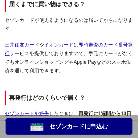
届くまでに買い物はできる？
セゾンカードが使えるようになるのは届いてからになりま
す。
三井住友カード
や
イオンカード
は
即時審査のカード番号発
行
サービスを提供しておりますので、手元にカードがなく
てもオンラインショッピングやApple Payなどのスマホ決
済を通して利用できます。
再発行はどのくらいで届く？
セゾンカードを紛失
したときは、
再発行に1週間から10日
間
かかります。
セゾンカードに申込む
ホーム
フォロー
サイドメニュー
トップ