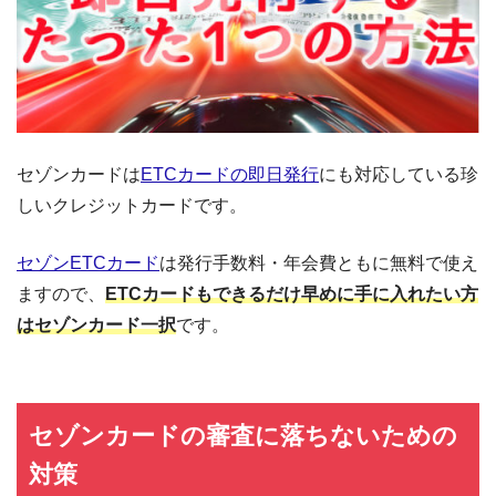
バーシティ東京プラザ５F
ドデスク
ららぽーと立川
東京都立川市泉町935－1
10:00～21:00
立飛
神奈川県横浜市都筑区池辺町４０３
ららぽーと横浜
５ｰ１ ららぽーと横浜１Fセントラル
10:00～21:00
カードデスク
コート 総合案内所内
セゾンカードは
ETCカードの即日発行
にも対応している珍
ラゾーナ川崎プ
神奈川県川崎市幸区堀川町７２ｰ１
しいクレジットカードです。
ラザカードデス
10:00～21:00
ラゾーナ川崎プラザ１F
ク
セゾンETCカード
は発行手数料・年会費ともに無料で使え
ららぽーと湘南
神奈川県平塚市天沼１０－１ １F
10:00～21:00
ますので、
ETCカードもできるだけ早めに手に入れたい方
平塚
はセゾンカード一択
です。
ららぽーと海老
神奈川県海老名市扇町13-1 4階
10:00～21:00
名
ららぽーと沼津
静岡県沼津市東椎路字東荒301-3 1階
10:00～21:00
カードデスク
セゾンカードの審査に落ちないための
ららぽーと磐田
静岡県磐田市高見丘１２００ ららぽ
11:00～19:00
対策
カードデスク
ーと磐田１Ｆ