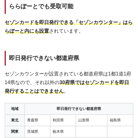
サッポロファク
北海道札幌市中央区北二条東４ サッ
10:00～20:00
ららぽーとでも受取可能
トリー
ポロファクトリー三条館１Ｆ
パルクアベニュ
岩手県盛岡市菜園１ｰ１０ｰ１ パルク
セゾンカードを即日発行できる「セゾンカウンター」はら
ーカワトク カー
10:00～19:00
アベニューカワトク６Ｆ
ドカウンター
らぽーと内にも設置
されています。
SMARKセゾンカ
群馬県伊勢崎市西小保方町３６８
10:00～18:00
ードデスク
SMARK１F
埼玉県さいたま市大宮区吉敷町４ｰ
即日発行できない都道府県
コクーンシティ
10:00～21:00
２６３ｰ１ コクーン２ １階
丸広百貨店川越
セゾンカウンターが設置されている都道府県は1都1道1府
埼玉県川越市新富町２－６－１ 丸広
店まるひろMクラ
10:00～19:00
百貨店川越本店４F
14県なので、それ以外の
30府県ではセゾンカードを即日
ブカウンター
発行することはできません
。
アトレマルヒロ
埼玉県川越市脇田町１０５ アトレマ
アトレMクラブカ
10:00～21:00
ルヒロ４F
ウンター
地域
即日発行できない都道府県
ららぽーと富士
埼玉県富士見市山室１－１３１３ ２
東北
青森県
秋田県
山形県
福島県
10:00～21:00
見
階
関東
茨城県
栃木県
ららぽーと新三
埼玉県三郷市新三郷ららシティ３－
11:00～19:00