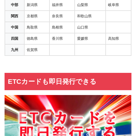
郷カードデスク
１－１ ららぽーと新三郷１F
中部
新潟県
福井県
山梨県
岐阜県
ららぽーと
千葉県船橋市浜町２ｰ１ｰ１ ららぽー
10:00～20:00（金,
関西
京都県
奈良県
和歌山県
TOKYO-BAYカ
とTOKYO-BAY南館2F JR南船橋駅側
土,日,祝は21:00ま
ードデスク
入口 入って右手側
で）
中国
鳥取県
島根県
山口県
ららぽーと柏の
千葉県柏市若柴１７５ ららぽーと柏
11:00～19:00
四国
徳島県
香川県
愛媛県
高知県
葉カードデスク
の葉２Ｆ
九州
佐賀県
コレド室町テラ
東京都中央区日本橋室町3-2-1 地下1
11:00～19:00
スカードデスク
階
東京ミッドタウ
東京都港区赤坂９ｰ７ｰ４ 東京ミッド
ンカードカウン
11:00～21:00
タウンガレリアＢ１Ｆ
ター
ETCカードも即日発行できる
アルカキット錦
東京都墨田区錦糸２－２－１ アルカ
糸町カードデス
11:00～19:00
キット錦糸町３階
ク
ららぽーと豊洲
東京都江東区豊洲２ｰ４ｰ９ ららぽー
10:00～21:00
カードデスク
と豊洲１Ｆ 総合案内所内
ダイバーシティ
東京都江東区青海１－１－１０ ダイ
東京プラザカー
11:00～19:00