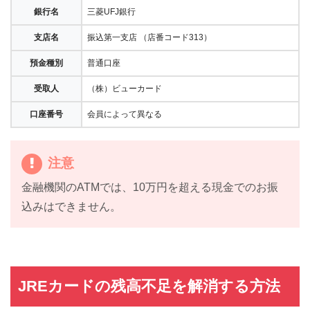
銀行名
三菱UFJ銀行
支店名
振込第一支店 （店番コード313）
預金種別
普通口座
受取人
（株）ビューカード
口座番号
会員によって異なる
注意
金融機関のATMでは、10万円を超える現金でのお振
込みはできません。
JREカードの残高不足を解消する方法