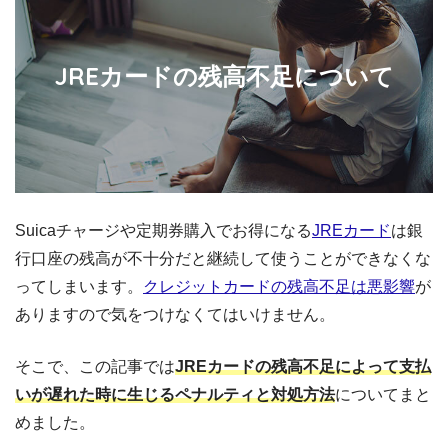
JREカードの残高不足について
Suicaチャージや定期券購入でお得になる
JREカード
は銀
行口座の残高が不十分だと継続して使うことができなくな
ってしまいます。
クレジットカードの残高不足は悪影響
が
ありますので気をつけなくてはいけません。
そこで、この記事では
JREカードの残高不足によって支払
いが遅れた時に生じるペナルティと対処方法
についてまと
めました。