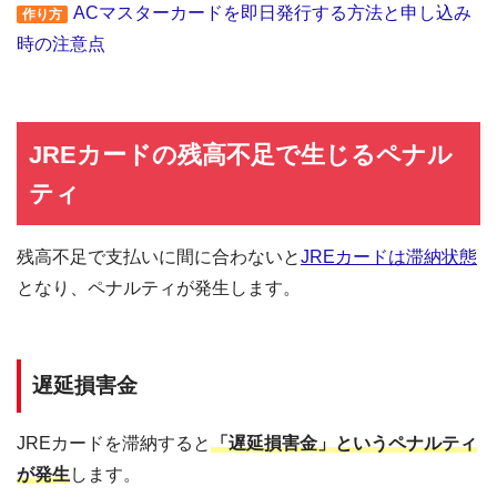
ACマスターカードを即日発行する方法と申し込み
作り方
全国にある自動契約機（
むじんくん
）の営業は基本9:00～21:00（年末年始は
時の注意点
除き年中無休）
ショッピングリボの手数料率"10.0％～14.6％"（実質年率）は業界最安水準
海外ATMの取扱手数料無料＆当日返済で外貨両替が実質無料!!
契約日の翌日から30日間は金利0円でキャッシング利用可能
JREカードの残高不足で生じるペナル
三菱ＵＦＪフィナンシャル・グループの信頼と実績
ティ
安定した収入と返済能力を有する方でパート・アルバイトをしていれば学
生・主婦でも申し込みOK!!
残高不足で支払いに間に合わないと
JREカードは滞納状態
となり、ペナルティが発生します。
遅延損害金
JREカードを滞納すると
「遅延損害金」というペナルティ
が発生
します。