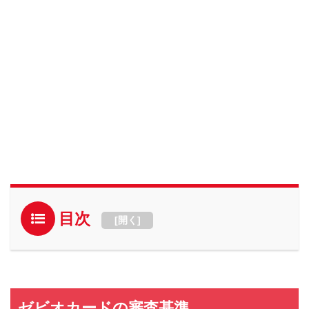
目次
[
開く
]
ゼビオカードの審査基準