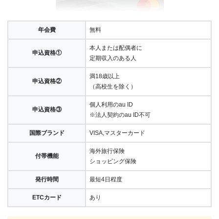
年会費
無料
本人または配偶者に
申込資格①
定期収入のある人
満18歳以上
申込資格②
（高校生を除く）
個人利用のau ID
申込資格③
※法人契約のau ID不可
国際ブランド
VISA,マスターカード
海外旅行保険
付帯機能
ショッピング保険
発行時間
最短4日程度
ETCカード
あり