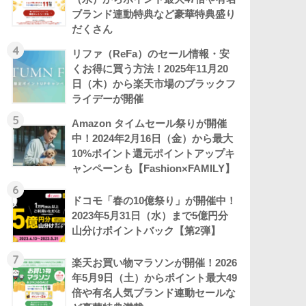
ブランド連動特典など豪華特典盛り
だくさん
4
リファ（ReFa）のセール情報・安
くお得に買う方法！2025年11月20
日（木）から楽天市場のブラックフ
ライデーが開催
5
Amazon タイムセール祭りが開催
中！2024年2月16日（金）から最大
10%ポイント還元ポイントアップキ
ャンペーンも【Fashion×FAMILY】
6
ドコモ「春の10億祭り」が開催中！
2023年5月31日（水）まで5億円分
山分けポイントバック【第2弾】
7
楽天お買い物マラソンが開催！2026
年5月9日（土）からポイント最大49
倍や有名人気ブランド連動セールな