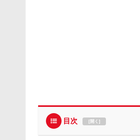
目次
[
開く
]