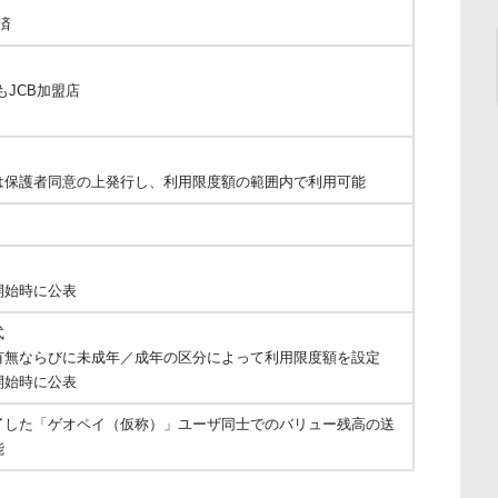
済
もJCB加盟店
は保護者同意の上発行し、利用限度額の範囲内で利用可能
開始時に公表
式
有無ならびに未成年／成年の区分によって利用限度額を設定
開始時に公表
了した「ゲオペイ（仮称）」ユーザ同士でのバリュー残高の送
能