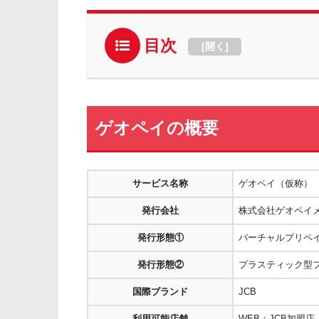
目次
[
開く
]
ゲオペイの概要
サービス名称
ゲオペイ（仮称）
発行会社
株式会社ゲオペイ
発行形態①
バーチャルプリペ
発行形態②
プラスティック型
国際ブランド
JCB
利用可能店舗
WEB：JCB加盟店