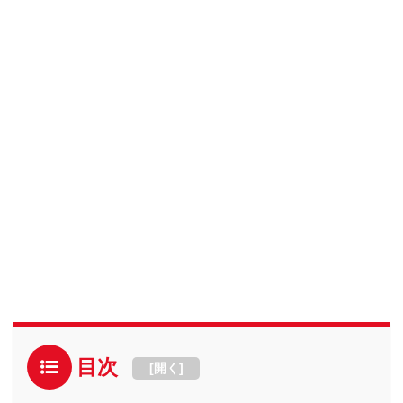
目次
[
開く
]