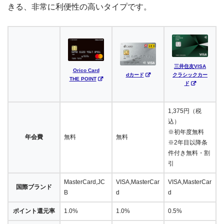
きる、非常に利便性の高いタイプです。
三井住友VISA
Orico Card
dカード
クラシックカー
THE POINT
ド
1,375円（税
込）
※初年度無料
年会費
無料
無料
※2年目以降条
件付き無料・割
引
MasterCard,JC
VISA,MasterCar
VISA,MasterCar
国際ブランド
B
d
d
ポイント還元率
1.0%
1.0%
0.5%