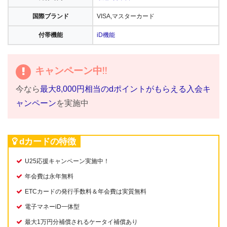
国際ブランド
VISA,マスターカード
付帯機能
iD機能
キャンペーン中!!
今なら
最大8,000円相当のdポイントがもらえる入会キ
ャンペーン
を実施中
dカードの特徴
U25応援キャンペーン実施中！
年会費は永年無料
ETCカードの発行手数料＆年会費は実質無料
電子マネーiD一体型
最大1万円分補償されるケータイ補償あり