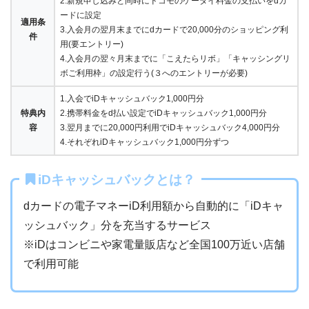
2.新規申し込みと同時にドコモのケータイ料金の支払いをdカ
ードに設定
適用条
3.入会月の翌月末までにdカードで20,000分のショッピング利
件
用(要エントリー)
4.入会月の翌々月末までに「こえたらリボ」「キャッシングリ
ボご利用枠」の設定行う(３へのエントリーが必要)
1.入会でiDキャッシュバック1,000円分
特典内
2.携帯料金をd払い設定でiDキャッシュバック1,000円分
容
3.翌月までに20,000円利用でiDキャッシュバック4,000円分
4.それぞれiDキャッシュバック1,000円分ずつ
iDキャッシュバックとは？
dカードの電子マネーiD利用額から自動的に「iDキャ
ッシュバック」分を充当するサービス
※iDはコンビニや家電量販店など全国100万近い店舗
で利用可能