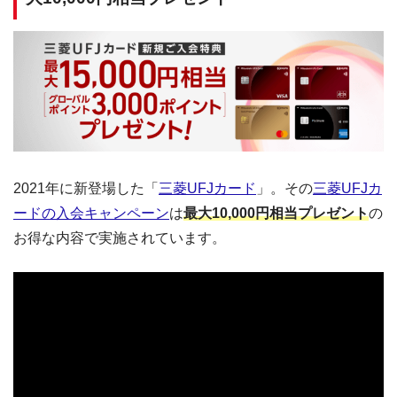
2021年に新登場した「
三菱UFJカード
」。その
三菱UFJカ
ードの入会キャンペーン
は
最大10,000円相当プレゼント
の
お得な内容で実施されています。