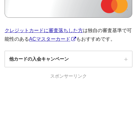
クレジットカードに審査落ちした方
は独自の審査基準で可
能性のある
ACマスターカード
もおすすめです。
他カードの入会キャンペーン
ローソンPonta
スポンサーリンク
ローソンPontaプラスの入会キャンペーン
プラス
エポスカード
エポスカードの入会キャンペーン
三菱UFJカード
三菱UFJカードの入会キャンペーン
au PAYカード
au PAYカードの入会キャンペーン
三井住友カード
三井住友カードの入会キャンペーン
VIASOカード
VIASOカードの入会キャンペーン