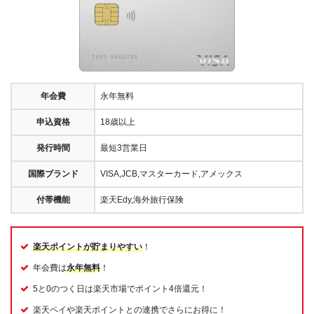
年会費
永年無料
申込資格
18歳以上
発行時間
最短3営業日
国際ブランド
VISA,JCB,マスターカード,アメックス
付帯機能
楽天Edy,海外旅行保険
楽天ポイントが貯まりやすい
！
年会費は
永年無料
！
5と0のつく日は楽天市場でポイント4倍還元！
楽天ペイや楽天ポイントとの連携でさらにお得に！