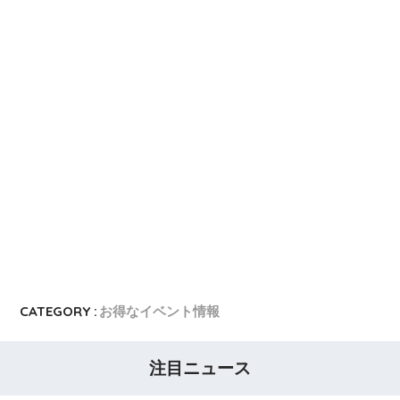
dカード GOLD
dカード GOLDの入会キャンペーン
dカード
dカード入会キャンペーン
イオンカード
イオンカードの入会キャンペーン
JCB CARD W
JCB CARD Wの入会キャンペーン
東急カード
東急カードの入会キャンペーン
ヤフーカード
ヤフーカードの入会特典
PayPayカード
PayPayカードの即日発行
7,000ポイント新規入会&利用キャンペーン
楽天カード
8,000ポイント新規入会&利用キャンペーン
5,000ポイント新規入会&利用キャンペーン
CATEGORY :
お得なイベント情報
注目ニュース