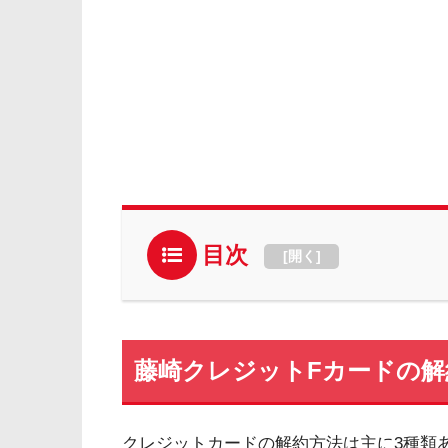
目次
[
開く
]
藤崎クレジットFカードの解
クレジットカードの解約方法は主に3種類