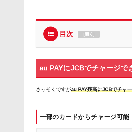
目次
[
開く
]
au PAYにJCBでチャージ
さっそくですが
au PAY残高にJCBでチ
一部のカードからチャージ可能