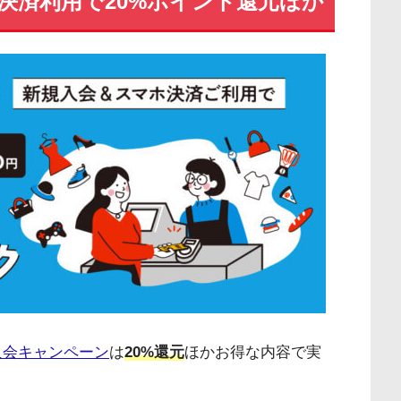
決済利用で20%ポイント還元ほか
の入会キャンペーン
は
20%還元
ほかお得な内容で実