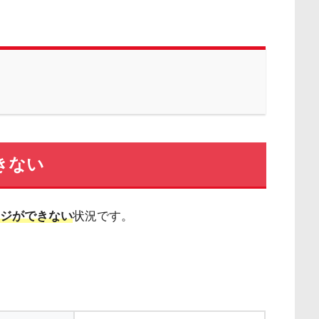
できない
ャージができない
状況です。