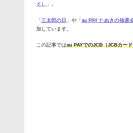
イ）
」。
「
三太郎の日
」や「
au PAY たぬきの抽選
加しています。
この記事では
au PAYでのJCB（JCBカ