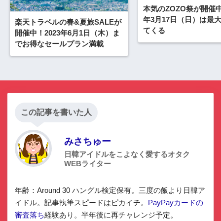
本気のZOZO祭が開催中
年3月17日（日）は最大
楽天トラベルの春&夏旅SALEが
てくる
開催中！2023年6月1日（木）ま
でお得なセールプラン満載
この記事を書いた人
みさちゅー
日韓アイドルをこよなく愛するオタク
WEBライター
年齢：Around 30 ハングル検定保有。三度の飯より日韓ア
イドル。記事執筆スピードはピカイチ。
PayPayカードの
審査落ち
経験あり。半年後に再チャレンジ予定。