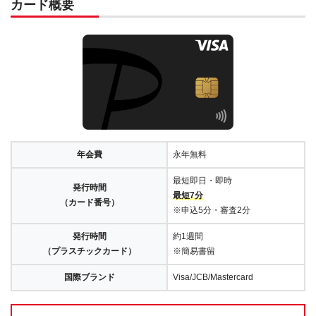
カード概要
年会費
永年無料
最短即日・即時
発行時間
最短7分
（カード番号）
※申込5分・審査2分
発行時間
約1週間
（プラスチックカード）
※簡易書留
国際ブランド
Visa/JCB/Mastercard