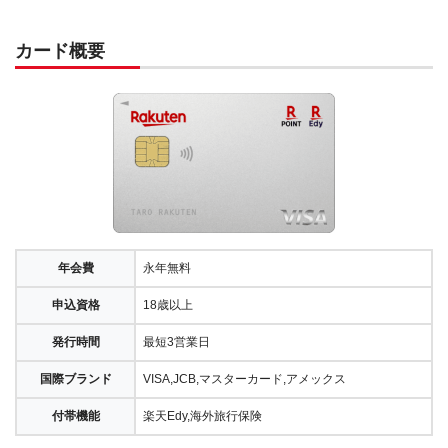
カード概要
年会費
永年無料
申込資格
18歳以上
発行時間
最短3営業日
国際ブランド
VISA,JCB,マスターカード,アメックス
付帯機能
楽天Edy,海外旅行保険