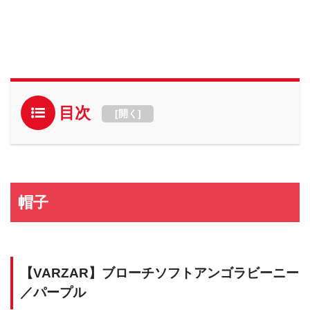
目次
[
開く
]
帽子
【VARZAR】ブローチソフトアンゴラビーニー
／パープル