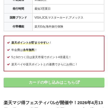
発行時間
最短3営業日
国際ブランド
VISA,JCB,マスターカード,アメックス
付帯機能
楽天Edy,海外旅行保険
楽天ポイントが貯まりやすい
！
年会費は
永年無料
！
5と0のつく日は楽天市場でポイント4倍還元！
楽天ペイや楽天ポイントとの連携でさらにお得に！
カードの申し込みはこちら
楽天マジ得フェスティバルが開催中！2026年4月13