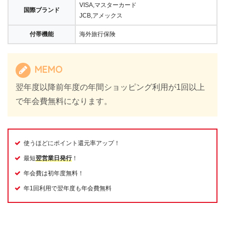
VISA,マスターカード
国際ブランド
JCB,アメックス
付帯機能
海外旅行保険
MEMO
翌年度以降前年度の年間ショッピング利用が1回以上
で年会費無料になります。
使うほどにポイント還元率アップ！
最短
翌営業日発行
！
年会費は初年度無料！
年1回利用で翌年度も年会費無料