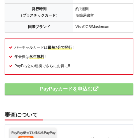
発行時間
約1週間
（プラスチックカード）
※簡易書留
国際ブランド
Visa/JCB/Mastercard
バーチャルカードは
最短7分で発行
！
年会費は
永年無料
！
PayPayとの連携でさらにお得に!!
PayPayカードを申込む
審査について