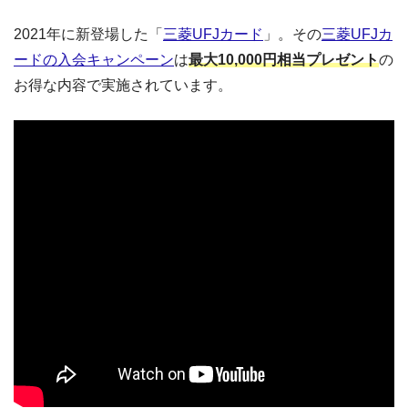
2021年に新登場した「
三菱UFJカード
」。その
三菱UFJカ
ードの入会キャンペーン
は
最大10,000円相当プレゼント
の
お得な内容で実施されています。