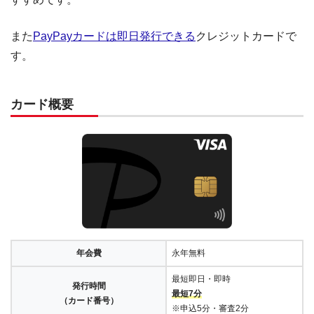
また
PayPayカードは即日発行できる
クレジットカードで
す。
カード概要
年会費
永年無料
最短即日・即時
発行時間
最短7分
（カード番号）
※申込5分・審査2分