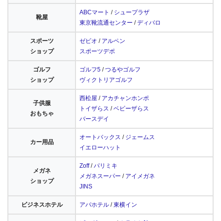
ABCマート
/
シュープラザ
靴屋
東京靴流通センター
/
ディバロ
スポーツ
ゼビオ
/
アルペン
ショップ
スポーツデポ
ゴルフ
ゴルフ5
/
つるやゴルフ
ショップ
ヴィクトリアゴルフ
西松屋
/
アカチャンホンポ
子供服
トイザらス
/
ベビーザらス
おもちゃ
バースデイ
オートバックス
/
ジェームス
カー用品
イエローハット
Zoff
/
パリミキ
メガネ
メガネスーパー
/
アイメガネ
ショップ
JINS
ビジネスホテル
アパホテル
/
東横イン