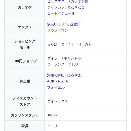
ビッグエコー
/
カラオケ館
カラオケ
ジャンカラ
/
まねきねこ
コートダジュール
快活CLUB
/
自遊空間
エンタメ
ラウンドワン
ショッピング
ららぽーと
/
イトーヨーカドー
モール
ダイソー
/
キャンドゥ
100円ショップ
ローソンストア100
洋服の青山
/
はるやま
紳士服
AOKI
/
P.S.FA
フォーエル
ディスカウント
ダイレックス
ストア
ガソリンスタンド
JA-SS
家具
ニトリ