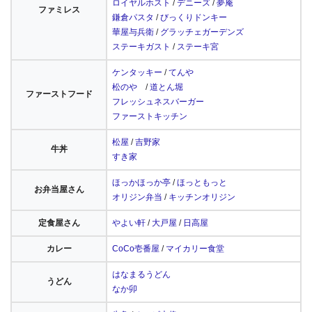
ロイヤルホスト
/
デニーズ
/
夢庵
ファミレス
鎌倉パスタ
/
びっくりドンキー
華屋与兵衛
/
グラッチェガーデンズ
ステーキガスト
/
ステーキ宮
ケンタッキー
/
てんや
松のや
/
道とん堀
ファーストフード
フレッシュネスバーガー
ファーストキッチン
松屋
/
吉野家
牛丼
すき家
ほっかほっか亭
/
ほっともっと
お弁当屋さん
オリジン弁当
/
キッチンオリジン
定食屋さん
やよい軒
/
大戸屋
/
日高屋
カレー
CoCo壱番屋
/
マイカリー食堂
はなまるうどん
うどん
なか卯