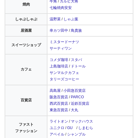
牛角
/
カルビ大将
焼肉
七輪焼肉安安
しゃぶしゃぶ
温野菜
/
しゃぶ葉
居酒屋
串カツ田中
/
鳥貴族
ミスタードーナツ
スイーツショップ
サーティワン
コメダ珈琲
/
スタバ
上島珈琲店
/
ドトール
カフェ
サンマルクカフェ
タリーズコーヒー
高島屋
/
小田急百貨店
阪急百貨店
/
PARCO
百貨店
西武百貨店
/
近鉄百貨店
東急百貨店
/
大丸
ライトオン
/
マックハウス
ファスト
ユニクロ
/
GU
/
しまむら
ファッション
アベイル
/
シャンブル