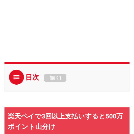
目次
[
開く
]
楽天ペイで3回以上支払いすると500万
ポイント山分け