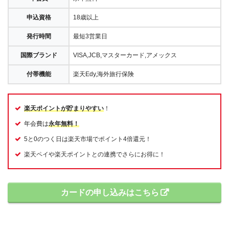
申込資格
18歳以上
発行時間
最短3営業日
国際ブランド
VISA,JCB,マスターカード,アメックス
付帯機能
楽天Edy,海外旅行保険
楽天ポイントが貯まりやすい
！
年会費は
永年無料！
5と0のつく日は楽天市場でポイント4倍還元！
楽天ペイや楽天ポイントとの連携でさらにお得に！
カードの申し込みはこちら