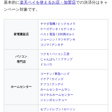
基本的に
楽天ペイを使えるお店・加盟店
での決済分はキャ
ンペーン対象です。
ヤマダ電機
/
ビックカメラ
ケーズデンキ
/
エディオン
家電量販店
ベスト電器
/
100満ボルト
ジョーシン
/
マツヤデンキ
コジマ
/
デンキチ
ツクモ
/
パソコン工房
パソコン
じゃんぱら
/
ソフマップ
専門店
ドスパラ
コーナン
/
東急ハンズ
イケア
/
カインズ
ナフコ
/
グッデイ
ホームセンター
ホームセンタームサシ
ロイヤルホームセンター
ジャンボエンチョー
セブンイレブン
/
ローソン