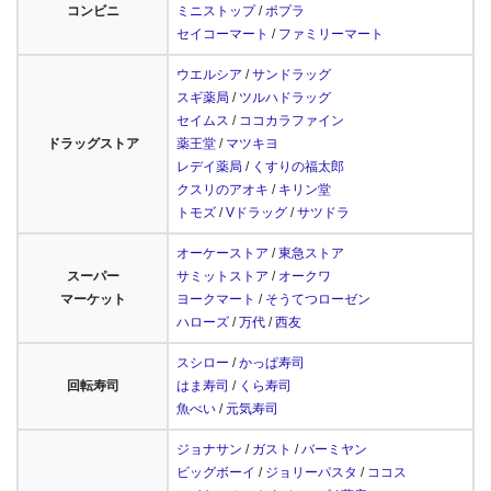
コンビニ
ミニストップ
/
ポプラ
セイコーマート
/
ファミリーマート
ウエルシア
/
サンドラッグ
スギ薬局
/
ツルハドラッグ
セイムス
/
ココカラファイン
ドラッグストア
薬王堂
/
マツキヨ
レデイ薬局
/
くすりの福太郎
クスリのアオキ
/
キリン堂
トモズ
/
Vドラッグ
/
サツドラ
オーケーストア
/
東急ストア
スーパー
サミットストア
/
オークワ
マーケット
ヨークマート
/
そうてつローゼン
ハローズ
/
万代
/
西友
スシロー
/
かっぱ寿司
回転寿司
はま寿司
/
くら寿司
魚べい
/
元気寿司
ジョナサン
/
ガスト
/
バーミヤン
ビッグボーイ
/
ジョリーパスタ
/
ココス